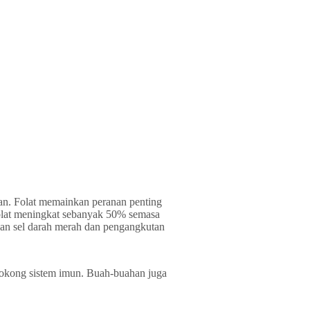
lan. Folat memainkan peranan penting
folat meningkat sebanyak 50% semasa
lan sel darah merah dan pengangkutan
nyokong sistem imun. Buah-buahan juga